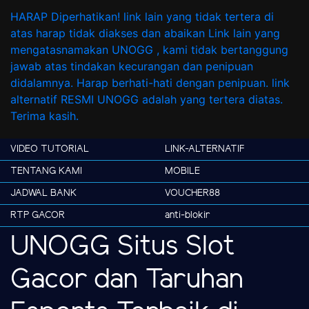
HARAP Diperhatikan! link lain yang tidak tertera di
atas harap tidak diakses dan abaikan Link lain yang
mengatasnamakan UNOGG , kami tidak bertanggung
jawab atas tindakan kecurangan dan penipuan
didalamnya. Harap berhati-hati dengan penipuan. link
alternatif RESMI UNOGG adalah yang tertera diatas.
Terima kasih.
VIDEO TUTORIAL
LINK-ALTERNATIF
TENTANG KAMI
MOBILE
JADWAL BANK
VOUCHER88
RTP GACOR
anti-blokir
UNOGG Situs Slot
Gacor dan Taruhan