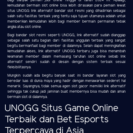
bagi banyak pemain judi online hingga di tahun 2024 ini. Apalagi,
kemudahan bermain slot online bisa lebih dirasakan para pemain lewat
situs UNOGG link alternatif bandar slot resmi yang dihadirkan sebagai
salah satu fasilitas terbaik yang tentu saja tujuan utamanya adalah untuk
memberikan kemudahan lebih bagi member bermain permainan tebak
angka atau slot online.
Bagi bandar slot resmi seperti UNOGG, link alternatif sudah dianggap
sebagai salah satu bagian dari fasilitas unggulan terbaik yang sangat
begitu bermanfaat bagi member di dalamnya. Selain dapat meningkatkan
kemudahan akses, link alternatif UNOGG terbaru juga bisa menambah
keamanan member dalam memasang taruhan slot online sebab link
alternatif sendiri sudah di desain dengan sistem terbaik sesuai
fleksibilitasnya.
Mungkin sudah ada begitu banyak saat ini bandar layanan slot yang
beredar luas di dunia maya yang hadir dengan menawarkan sederet hal
menarik. Sayangnya, tidak semua agen slot gacor memiliki link alternatif
sehingga tak cukup jadi jaminan buat membernya bisa mudah dan aman
bermain slot di dalamnya.
UNOGG Situs Game Online
Terbaik dan Bet Esports
Terpercaya di Asia