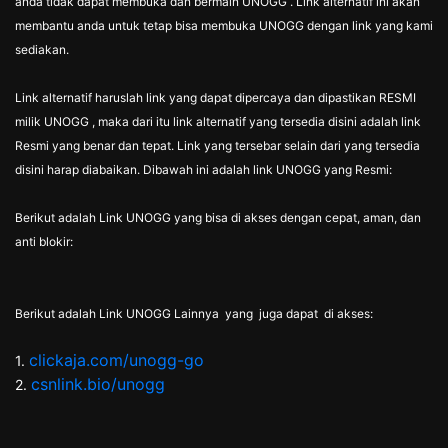
anda tidak dapat membuka dan bermain UNOGG . Link alternatif ini akan
membantu anda untuk tetap bisa membuka UNOGG dengan link yang kami
sediakan.
Link alternatif haruslah link yang dapat dipercaya dan dipastikan RESMI
milik UNOGG , maka dari itu link alternatif yang tersedia disini adalah link
Resmi yang benar dan tepat. Link yang tersebar selain dari yang tersedia
disini harap diabaikan. Dibawah ini adalah link UNOGG yang Resmi:
Berikut adalah Link UNOGG yang bisa di akses dengan cepat, aman, dan
anti blokir:
Berikut adalah Link UNOGG Lainnya yang juga dapat di akses:
clickaja.com/unogg-go
1.
csnlink.bio/unogg
2.